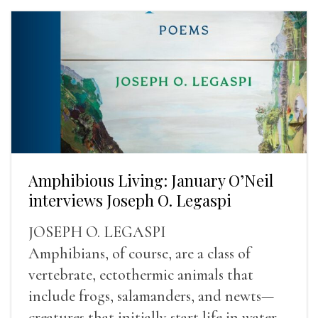
Amphibious Living: January O’Neil
interviews Joseph O. Legaspi
JOSEPH O. LEGASPI
Amphibians, of course, are a class of
vertebrate, ectothermic animals that
include frogs, salamanders, and newts—
creatures that initially start life in water